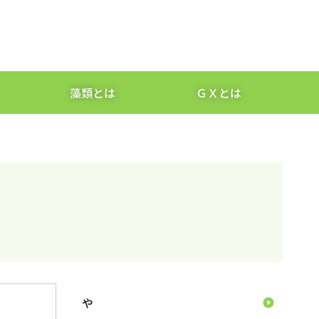
藻類とは
ＧＸとは
や