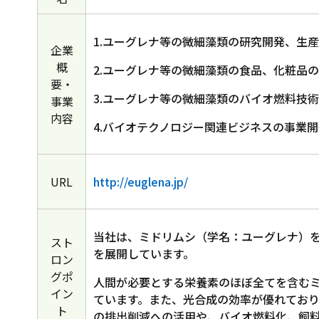
1.ユーグレナ等の微細藻類の研究開発、生産
企業
概
2.ユーグレナ等の微細藻類の食品、化粧品
要・
3.ユーグレナ等の微細藻類のバイオ燃料技
事業
内容
4.バイオテクノロジー関連ビジネスの事業
URL
http://euglena.jp/
当社は、ミドリムシ（学名：ユーグレナ）
スト
を展開しています。
ロン
グポ
人間が必要とする栄養素のほぼ全てを含む
イン
ています。また、光合成の効率が優れてお
ト
の排出削減への活用や、バイオ燃料化、飼