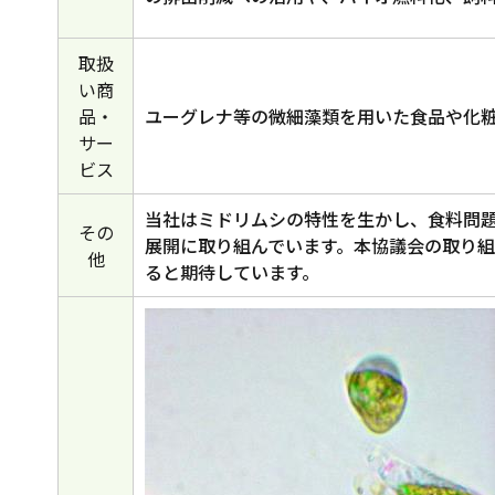
取扱
い商
品・
ユーグレナ等の微細藻類を用いた食品や化
サー
ビス
当社はミドリムシの特性を生かし、食料問
その
展開に取り組んでいます。本協議会の取り
他
ると期待しています。